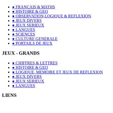
● FRANCAIS & MATHS
● HISTOIRE & GEO
● OBSERVATION,LOGIQUE & REFLEXION
● JEUX DIVERS
● JEUX SERIEUX
● LANGUES
● SCIENCES
● CULTURE GENERALE
● PORTAILS DE JEUX
JEUX - GRANDS
● CHIFFRES & LETTRES
● HISTOIRE & GEO
● LOGIQUE, MEMOIRE ET JEUX DE REFLEXION
● JEUX DIVERS
● JEUX SERIEUX
● LANGUES
LIENS