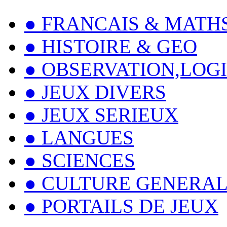
● FRANCAIS & MATH
● HISTOIRE & GEO
● OBSERVATION,LOG
● JEUX DIVERS
● JEUX SERIEUX
● LANGUES
● SCIENCES
● CULTURE GENERA
● PORTAILS DE JEUX