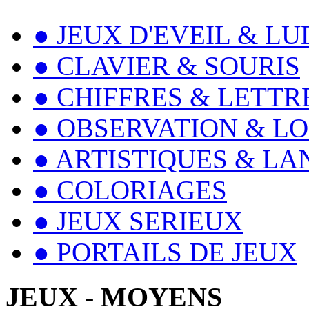
● JEUX D'EVEIL & L
● CLAVIER & SOURIS
● CHIFFRES & LETTR
● OBSERVATION & L
● ARTISTIQUES & L
● COLORIAGES
● JEUX SERIEUX
● PORTAILS DE JEUX
JEUX - MOYENS