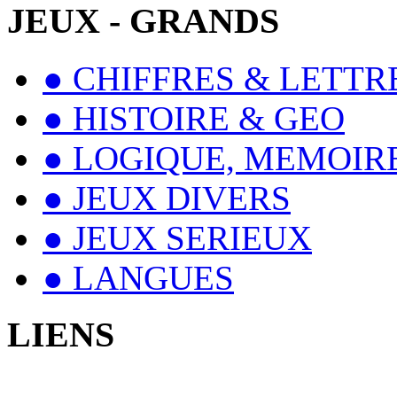
JEUX - GRANDS
● CHIFFRES & LETTR
● HISTOIRE & GEO
● LOGIQUE, MEMOIRE
● JEUX DIVERS
● JEUX SERIEUX
● LANGUES
LIENS